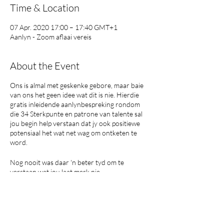
Time & Location
07 Apr. 2020 17:00 – 17:40 GMT+1
Aanlyn - Zoom aflaai vereis
About the Event
Ons is almal met geskenke gebore, maar baie
van ons het geen idee wat dit is nie. Hierdie
gratis inleidende aanlynbespreking rondom
die 34 Sterkpunte en patrone van talente sal
jou begin help verstaan dat jy ook positiewe
potensiaal het wat net wag om ontketen te
word.
Nog nooit was daar 'n beter tyd om te
verstaan wat jou laat merk nie.
As jy die Gallup Strengths Assessment geneem
Share This Event
het, maak gereed om 'n diep duik te neem in
wie jy werklik is. Watter bydraes is uniek joune.
Wat jy nodig het om daardie unieke bydraes te