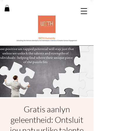
Gratis aanlyn
geleentheid: Ontsluit
jou natuurlike talente