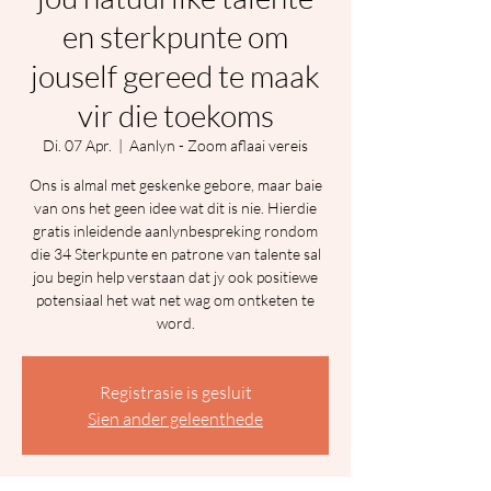
en sterkpunte om
jouself gereed te maak
vir die toekoms
Di. 07 Apr.
  |  
Aanlyn - Zoom aflaai vereis
Ons is almal met geskenke gebore, maar baie
van ons het geen idee wat dit is nie. Hierdie
gratis inleidende aanlynbespreking rondom
die 34 Sterkpunte en patrone van talente sal
jou begin help verstaan dat jy ook positiewe
potensiaal het wat net wag om ontketen te
word.
Registrasie is gesluit
Sien ander geleenthede