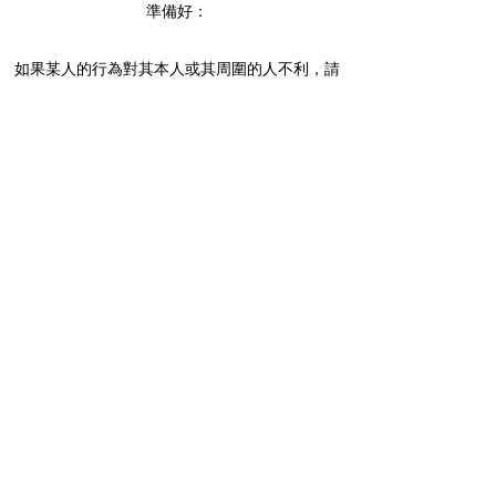
準備好：
如果某人的行為對其本人或其周圍的人不利，請
迅速而堅定地採取行動。了解某人的情緒狀態並
不意味著您必須原諒這種行為。請注意，當您的
同理心變成同情時，其他人可能會將您視為“流血
的心”。
與具有強大命令或激活器主題的人合作。這個人
會幫助你採取必要的行動，即使人們的情緒可能
會因此受到影響。
立即進行評估