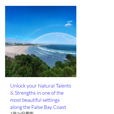
Unlock your Natural Talents
& Strengths in one of the
most beautiful settings
along the False Bay Coast
3月09日周四