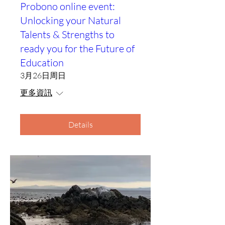
Probono online event:
Unlocking your Natural
Talents & Strengths to
ready you for the Future of
Education
3月26日周日
更多資訊
Details