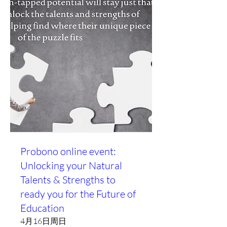
Probono online event:
Unlocking your Natural
Talents & Strengths to
ready you for the Future of
Education
4月16日周日