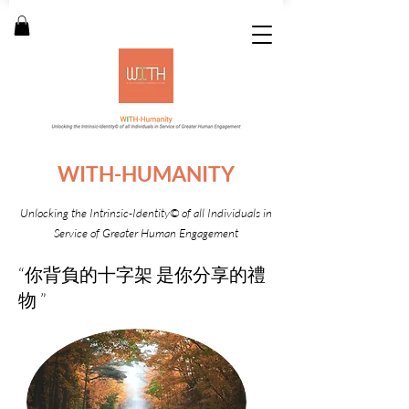
WITH-HUMANITY
Unlocking the Intrinsic-Identity
© of all Individuals in
Service of Greater Human Engagement
“你背負的十字架 是你分享的禮
物 ”