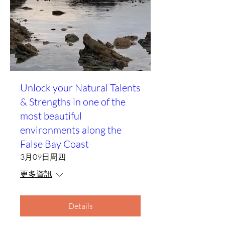
Unlock your Natural Talents
& Strengths in one of the
most beautiful
environments along the
False Bay Coast
3月09日周四
更多資訊
Details