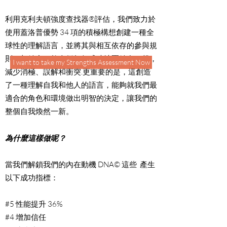
利用克利夫頓強度查找器®評估，我們致力於
使用蓋洛普優勢 34 項的積極構想創建一種全
球性的理解語言，並將其與相互依存的參與規
則© 相結合，教人們如何成功地團結在一起，
I want to take my Strengths Assessment Now
減少消極、誤解和衝突.更重要的是，這創造
了一種理解自我和他人的語言，能夠就我們最
適合的角色和環境做出明智的決定，讓我們的
整個自我煥然一新。
​
為什麼這樣做呢？
當我們解鎖我們的內在動機 DNA© 這些
產生
以下成功指標： ​
#5 性能提升 36%
#4 增加信任