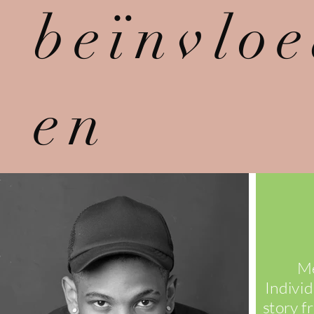
beïnvlo
en
Me
Individ
story f