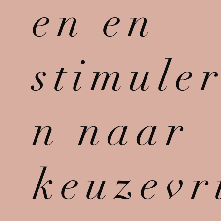
en en
stimule
n naar
keuzevr