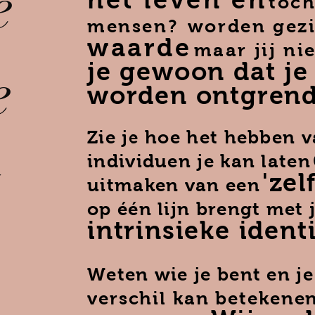
e
toc
mensen?
worden gezi
waarde
maar jij ni
e
je gewoon dat je
worden ontgrend
Zie je hoe het hebben 
t
individuen je kan laten
'ze
uitmaken van een
op één lijn brengt met 
intrinsieke ident
Weten wie je bent en je
verschil kan betekene