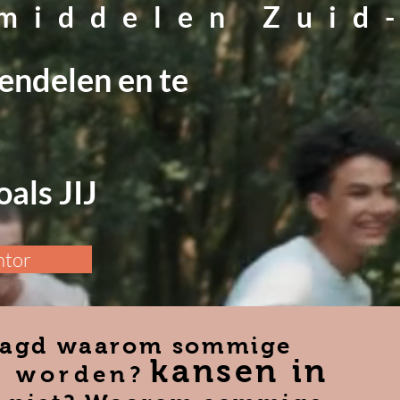
 middelen Zuid
rendelen en te
als JIJ
ntor
vraagd waarom sommige
kansen in
t worden?