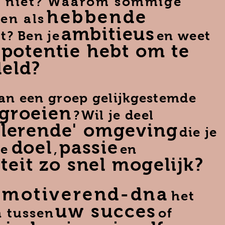
h niet? Waarom sommige
hebbende
en als
ambitieus
et?
Ben je
en weet
 potentie hebt om te
eld?
van een groep gelijkgestemde
groeien
?
Wil je deel
lflerende' omgeving
die je
doel
passie
je
,
en
iteit
zo snel mogelijk?
motiverend-dna
het
uw succes
n tussen
of