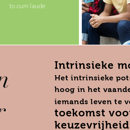
to cum laude
Intrinsieke mo
n
Het intrinsieke po
hoog in het vaand
r
iemands leven te 
toekomst voo
keuzevrijheid