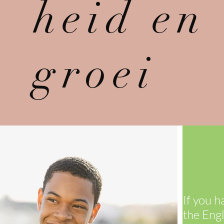
heid en
groei
If you 
the Eng