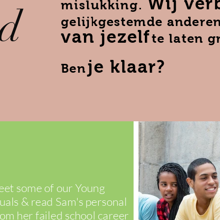
Wij ver
mislukking.
ed
gelijkgestemde andere
van jezelf
te laten g
je klaar?
Ben
et some of our Young
uals & read Sam's personal
rom her failed school career