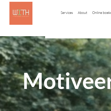
Services
About
Online boek
Motivee