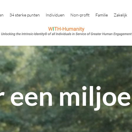
en
34 sterke punten
Individuen
Non-profit
Familie
Zakelijk
r een milj