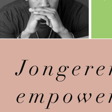
Jongere
empowe