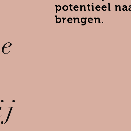
potentieel na
brengen.
re
ij