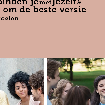
binden je
jezelf
met
&
om de beste versie
n
roeien.