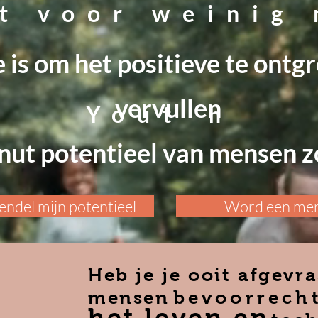
t voor weinig
 is om het positieve te ontg
vervullen
Yout
h
ut potentieel van mensen zo
ndel mijn potentieel
Word een me
Heb je je ooit afge
mensen
bevoorrech
het leven en