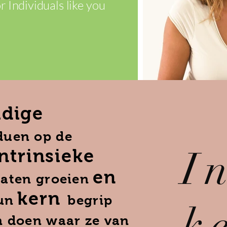
or Individuals like you
idige
duen op de
I
ntrinsieke
en
laten groeien
kern
un
begrip
k
n doen waar ze van