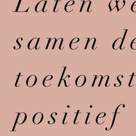
Laten w
samen d
toekoms
positief