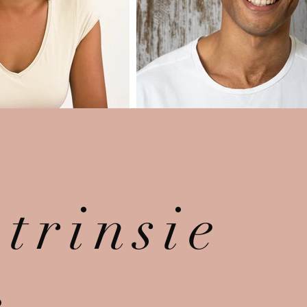
ntrinsie
e