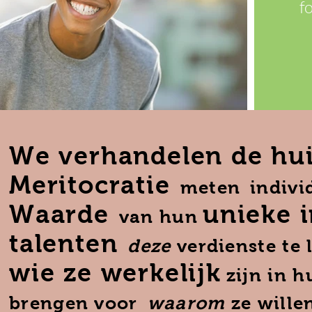
f
We verhandelen de hu
Meritocratie
meten
indivi
Waarde
unieke i
van hun
talenten
deze
verdienste te 
wie ze werkelijk
zijn in h
brengen voor
waarom
ze wille