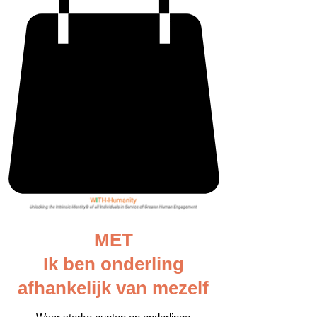
MET
Ik ben onderling
afhankelijk van mezelf