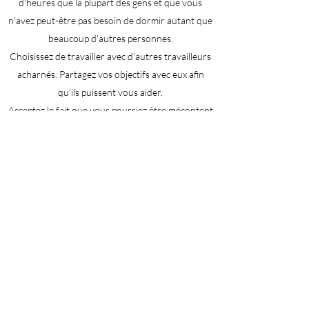
d'heures que la plupart des gens et que vous
n'avez peut-être pas besoin de dormir autant que
beaucoup d'autres personnes.
Choisissez de travailler avec d'autres travailleurs
acharnés. Partagez vos objectifs avec eux afin
qu'ils puissent vous aider.
Acceptez le fait que vous pourriez être mécontent
même lorsque vous réussissez.
Être prêt à:
Prenez un moment pour apprécier vos succès.
Vous pouvez regarder en avant demain.
Aujourd'hui, célébrez.
Associez-vous à quelqu'un avec un thème de
discipline ou de concentration fort. Cette
personne peut vous aider à utiliser votre énergie
aussi efficacement que possible.