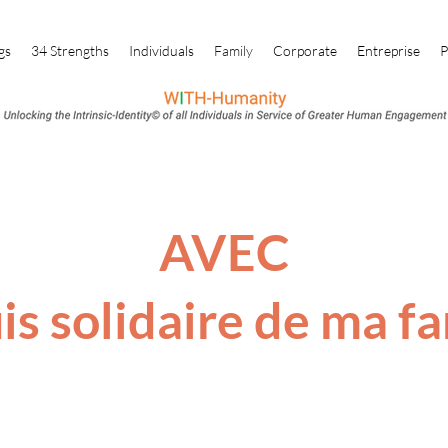
gs
34 Strengths
Individuals
Family
Corporate
Entreprise
P
AVEC
uis solidaire de ma fa