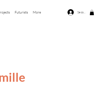
rojects
Futurists
More
Se connecter
mille