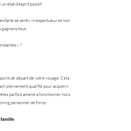
un état d'esprit positif.
 enfants se sentir irrespectueux et non
s gagnons tous.
endantes » ?
e point de départ de votre voyage. Cela
ach pleinement qualifié pour acquérir
êtes parfois amené à fonctionner hors
oaching personnel de force.
famille