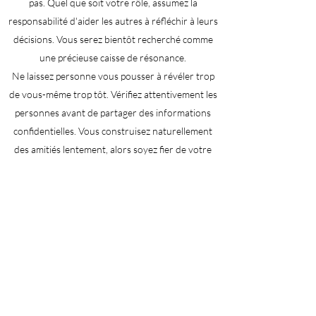
pas. Quel que soit votre rôle, assumez la
responsabilité d'aider les autres à réfléchir à leurs
décisions. Vous serez bientôt recherché comme
une précieuse caisse de résonance.
Ne laissez personne vous pousser à révéler trop
de vous-même trop tôt. Vérifiez attentivement les
personnes avant de partager des informations
confidentielles. Vous construisez naturellement
des amitiés lentement, alors soyez fier de votre
petit cercle de bons amis.
Être prêt à:
Associez-vous à quelqu'un avec un thème de
commandement, d'assurance personnelle ou
d'activateur fort. Ensemble, vous prendrez de
nombreuses décisions, et ces décisions seront
judicieuses.