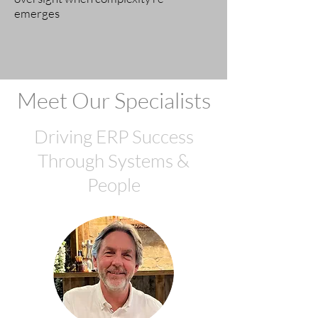
emerges
Meet Our Specialists
Driving ERP Success
Through Systems &
People