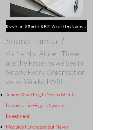
Book a 30min ERP Architecture Review
Sound Familar?
You're Not Alone - These
are the Patterns we See in
Nearly Every Organisation
we've Worked With
Teams Reverting to Spreadsheets
Despite a Six-Figure System
Investment
Modules Purchased but Never