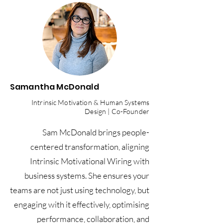
M&A carve-outs and ERP recovery
Governance, controls, and decision-
grade reporting
Samantha McDonald
Intrinsic Motivation & Human Systems
Design | Co-Founder
Sam McDonald brings people-
centered transformation, aligning
Intrinsic Motivational Wiring with
business systems. She ensures your
teams are not just using technology, but
engaging with it effectively, optimising
performance, collaboration, and