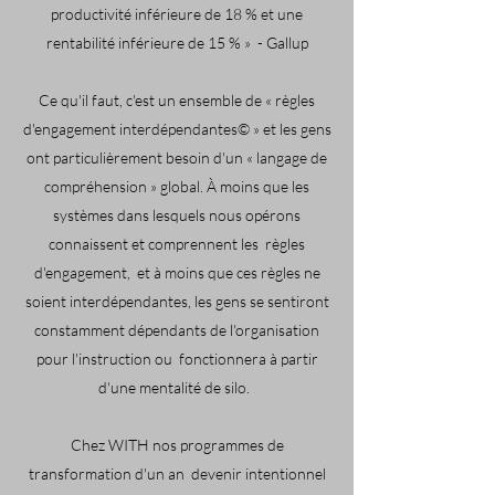
productivité inférieure de 18 % et une
rentabilité inférieure de 15 % »
- Gallup
Ce qu'il faut, c'est un ensemble de « règles
d'engagement interdépendantes© » et les gens
ont particulièrement besoin d'un « langage de
compréhension » global. À moins que les
systèmes dans lesquels nous opérons
connaissent et comprennent les
règles
d'engagement,
et à moins que ces règles ne
soient interdépendantes, les gens se sentiront
constamment dépendants de l'organisation
pour l'instruction ou
fonctionnera à partir
d'une mentalité de silo.
Chez WITH nos programmes de
transformation d'un an
devenir intentionnel