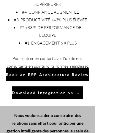
SUPÉRIEURES
#4
CONFIANCE AUGMENTÉE
#3
PRODUCTIVITÉ +43% PLUS ÉLEVÉE
#2 +83 % DE PERFORMANCE DE
L'ÉQUIPE
#1
ENGAGEMENT 6 X PLUS
Pour entrer en contact avec l'un de nos
consultants en points forts formés
remplissez
notre formulaire
Book an ERP Architecture Review
Download Integration vs Differentiation Insight
Nous voulons aider à construire
des
relations sans effort pour anticiper une
gestion intelligente des personnes
au sein de