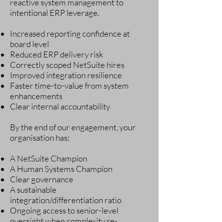
reactive system management to
intentional ERP leverage.
Increased reporting confidence at
board level
Reduced ERP delivery risk
Correctly scoped NetSuite hires
Improved integration resilience
Faster time-to-value from system
enhancements
Clear internal accountability
By the end of our engagement, your
organisation has:
A NetSuite Champion
A Human Systems Champion
Clear governance
A sustainable
integration/differentiation ratio
Ongoing access to senior-level
oversight when complexity re-