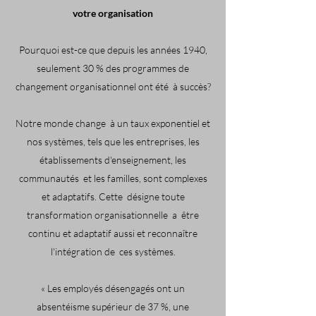
votre organisation
Pourquoi est-ce que depuis les années 1940,
seulement 30 % des programmes de
changement organisationnel ont été
à succès?
Notre monde change
à un taux exponentiel et
nos systèmes, tels que les entreprises, les
établissements d'enseignement, les
communautés
et les familles, sont complexes
et adaptatifs. Cette
désigne toute
transformation organisationnelle
a
être
continu et adaptatif aussi et reconnaître
l'intégration de
ces systèmes.
« Les employés désengagés ont un
absentéisme supérieur de 37 %, une