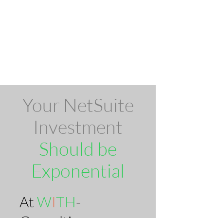
Your NetSuite
Investment
Should be
Exponential
​At
W
I
TH
-