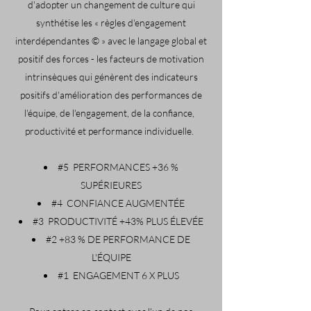
d'adopter un changement de culture qui
synthétise les « règles d'engagement
interdépendantes © » avec le langage global et
positif des forces - les facteurs de motivation
intrinsèques qui génèrent des indicateurs
positifs d'amélioration des performances de
l'équipe, de l'engagement, de la confiance,
productivité et performance individuelle.
#5
PERFORMANCES +36 %
SUPÉRIEURES
#4
CONFIANCE AUGMENTÉE
#3
PRODUCTIVITÉ +43% PLUS ÉLEVÉE
#2 +83 % DE PERFORMANCE DE
L'ÉQUIPE
#1
ENGAGEMENT 6 X PLUS