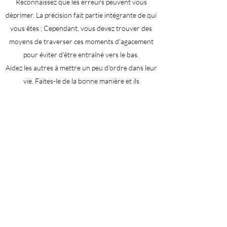
Reconnaissez que les erreurs peuvent vous
déprimer. La précision fait partie intégrante de qui
vous êtes ; Cependant, vous devez trouver des
moyens de traverser ces moments d'agacement
pour éviter d'être entraîné vers le bas.
Aidez les autres à mettre un peu d'ordre dans leur
vie. Faites-le de la bonne manière et ils
l'apprécieront.
Être prêt à:
Expliquez votre thème de discipline à vos proches
collaborateurs. Au début, ils pourraient en vouloir
à votre perfectionnisme, mais une fois que vous
avez expliqué comment cela fonctionne pour vous,
n'ayez pas peur de montrer votre
perfectionnisme. D'autres voudront le voir en
action.