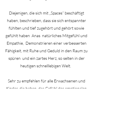
Diejenigen, die sich mit „Spaces“ beschäftigt
haben, beschrieben, dass sie sich entspannter
fühlten und tief zugehört und gehört sowie
gefühlt haben
Anas
natürliches Mitgefühl und
Empathie,
Demonstrieren einer verbesserten
Fähigkeit, mit Ruhe und Geduld in den Raum zu
spüren
und ein zartes Herz, so selten in der
heutigen schnelllebigen Welt.
Sehr zu empfehlen für alle Erwachsenen und
Kinder, die haben
das Gefühl der emotionalen
Verbindung mit sich selbst verloren
und andere.
Dieses Programm ist auch
speziell darauf
ausgerichtet
zum
eine Welt, in der
Stigmatisierung ist angebracht
für Männer, die
ihre emotionale Seite ausdrücken.