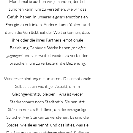
Manchmal brauchen wir jemanden, der tief
zuhören kann, um zu verstehen, wie wir das
Gefühl haben, in unserer
eigenen
emotionalen
Energie zu ertrinken. Andere
kann fühlen
und
durch die Verrücktheit der Welt erkennen, dass
ihre oder die ihres Partners
emotionale
Beziehung Gebäude Stärke haben
‚schlafen
gegangen‘
und verzweifelt wieder zu verbinden
brauchen
,
um zu
verbessern
die Beziehung.
Wiederverbindung mit unserem
Das emotionale
Selbst ist ein wichtiger Aspekt, um im
Gleichgewicht zu bleiben.
Ana ist weder
Stärkencoach noch Stadträtin. Sie benutzt
Stärken nur als Richtlinie, um die einzigartige
Sprache
Ihrer
Stärken zu verstehen. Es sind die
'Spaces', wie sie es nennt, und das ist es, was sie
Die Sitzungen konzentrieren sich auf
& diesen