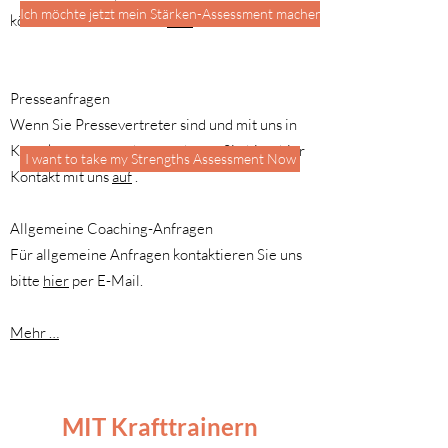
Ich möchte jetzt mein Stärken-Assessment machen
könnten? Mailen Sie uns
hier
Presseanfragen
Wenn Sie Pressevertreter sind und mit uns in
Kontakt treten möchten, nehmen Sie bitte hier
I want to take my Strengths Assessment Now
Kontakt mit uns
auf
.
Allgemeine Coaching-Anfragen
Für allgemeine Anfragen kontaktieren Sie uns
bitte
hier
per E-Mail.
Mehr …
MIT Krafttrainern