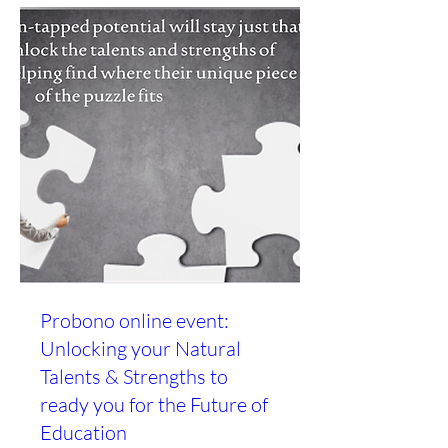
Probono online event:
Unlocking your Natural
Talents & Strengths to
ready you for the Future of
Education