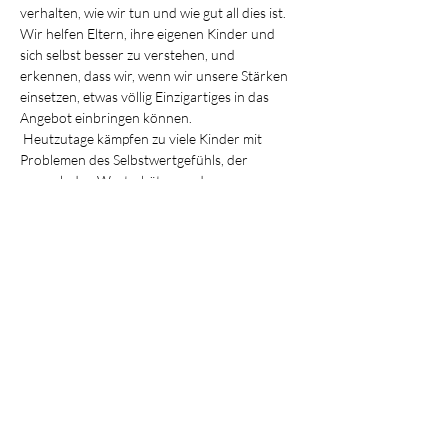
verhalten, wie wir tun und wie gut all dies ist. 
Wir helfen Eltern, ihre eigenen Kinder und 
sich selbst besser zu verstehen, und 
erkennen, dass wir, wenn wir unsere Stärken 
einsetzen, etwas völlig Einzigartiges in das 
Angebot einbringen können.
 Heutzutage kämpfen zu viele Kinder mit 
Problemen des Selbstwertgefühls, der 
mangelnden Wertschätzung, des 
Selbstvertrauens und Eltern erkennen nicht, 
dass der Wert unserer Kinder angeboren ist. 
Jeder von uns wurde mit 12-15 Stärken 
gesegnet…
Read More >
Share This Event