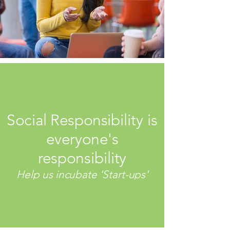
Social Responsibility is
everyone's
responsibility
Help us incubate 'Start-ups'