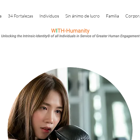
a
34 Fortalezas
Individuos
Sin ánimo de lucro
Familia
Corpor