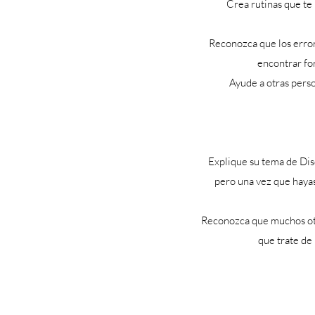
Crea rutinas que te 
Reconozca que los error
encontrar fo
Ayude a otras perso
Explique su tema de Disc
pero una vez que hayas
Reconozca que muchos otro
que trate de 