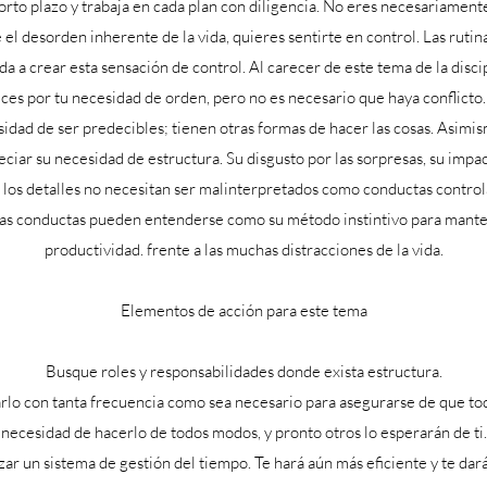
corto plazo y trabaja en cada plan con diligencia. No eres necesariamente
 el desorden inherente de la vida, quieres sentirte en control. Las rutinas
da a crear esta sensación de control. Al carecer de este tema de la discip
eces por tu necesidad de orden, pero no es necesario que haya conflic
sidad de ser predecibles; tienen otras formas de hacer las cosas. Asimi
iar su necesidad de estructura. Su disgusto por las sorpresas, su impac
 a los detalles no necesitan ser malinterpretados como conductas control
tas conductas pueden entenderse como su método instintivo para mante
productividad. frente a las muchas distracciones de la vida.
Elementos de acción para este tema
Busque roles y responsabilidades donde exista estructura.
o con tanta frecuencia como sea necesario para asegurarse de que todo
necesidad de hacerlo de todos modos, y pronto otros lo esperarán de ti.
zar un sistema de gestión del tiempo. Te hará aún más eficiente y te dar