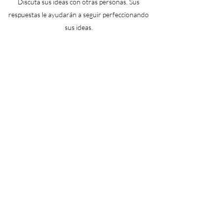
Discuta sus ideas con otras personas. Sus
respuestas le ayudarán a seguir perfeccionando
sus ideas.
Estar listo para:
Termine sus pensamientos e ideas antes de
comunicarlos. Al carecer de su fuerza de ideación,
es posible que otros no puedan "unir los puntos"
de una idea interesante pero incompleta y, por lo
tanto, la descarten.
Asóciese con alguien con un tema de Activador
fuerte. Esta persona puede empujarlo a poner en
práctica sus ideas. Este tipo de exposición solo
puede ser buena para tus ideas.
Asóciese con alguien con un tema analítico fuerte.
Esta persona te cuestionará y desafiará,
fortaleciendo así tus ideas.