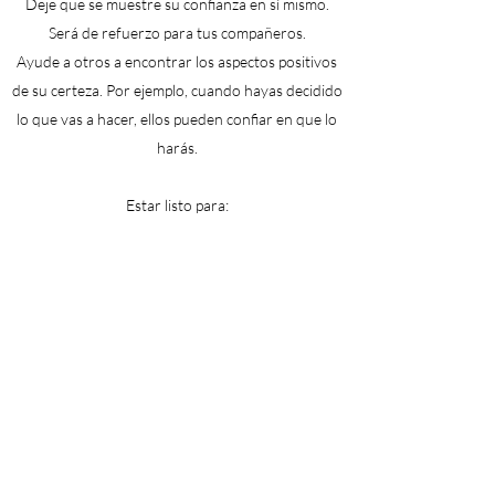
Deje que se muestre su confianza en sí mismo.
Será de refuerzo para tus compañeros.
Ayude a otros a encontrar los aspectos positivos
de su certeza. Por ejemplo, cuando hayas decidido
lo que vas a hacer, ellos pueden confiar en que lo
harás.
Estar listo para:
Date cuenta de que a veces te resultará difícil
expresar con palabras tu certeza o intuición, lo
que posiblemente lleve a otros a verte como un
farisaico. Explique que su certeza no significa que
deban retener sus opiniones. Puede que a ellos no
les parezca, pero quieres escuchar sus puntos de
vista. Su certeza en este momento no significa que
no esté dispuesto a adaptarse a sus puntos de
vista.