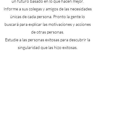
un futuro basado en lo que hacen mejor.
Informe a sus colegas y amigos de las necesidades
únicas de cada persona. Pronto la gente lo
buscará para explicar las motivaciones y acciones
de otras personas.
Estudie a las personas exitosas para descubrir la
singularidad que las hizo exitosas.
Considere que podría escribir una novela.
Estar listo para:
Ayude a los demás a comprender que la
verdadera diversidad se puede encontrar solo en
las diferencias sutiles entre cada individuo,
independientemente de su raza, sexo o
nacionalidad.
Explique que es apropiado, justo y efectivo tratar
a cada persona de manera diferente. Aquellos sin