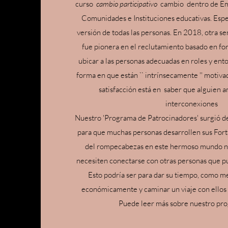
curso
cambio participativo
cambio
dentro de Em
Comunidades e Instituciones educativas. Esp
versión de todas las personas. En 2018, otra s
fue pionera en el reclutamiento basado en fort
ubicar a las personas adecuadas en roles y ent
forma en que están `` intrínsecamente '' motivad
satisfacción está en
saber que alguien am
interconexiones
Nuestro 'Programa de Patrocinadores' surgió d
para que muchas personas desarrollen sus Fort
del rompecabezas en este hermoso mundo nu
necesiten conectarse con otras personas que pu
Esto podría ser para dar su tiempo, como me
económicamente y caminar un viaje con ellos p
Puede leer más sobre nuestro pro