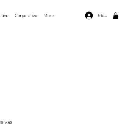
ativo
Corporativo
More
Iniciar sesión
usivas