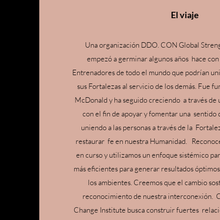
El viaje
Una organización DDO. CON Global Streng
empezó a germinar algunos años
hace con
Entrenadores de todo el mundo que podrían uni
sus Fortalezas al servicio de los demás. Fue 
McDonald y ha seguido creciendo
a través de
con el fin de apoyar y fomentar una
sentido 
uniendo a las personas a través de la
Fortalez
restaurar
fe en nuestra Humanidad.
Reconoce
en curso y utilizamos un enfoque sistémico pa
más eficientes para generar resultados óptimos 
los ambientes. Creemos que el cambio sos
reconocimiento de nuestra interconexión.
C
Change Institute busca construir fuertes
relaci