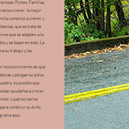
presas, Pymes, Familias,
eramos crecer
la mejor
emilla comenzó a crecer y
alezas, que se trata de
ornos que se adapten a la
os y se basan en esto. La
a su trabajo y las
el reconocimiento de que
alezas y pongan su pieza
estro, es posible que
edan ayudarlas a crecer.
ntor, o patrocinarlos
ara construir su éxito.
grama aquí.